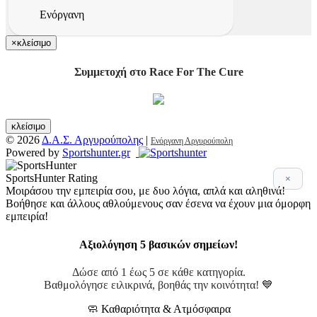
Ενόργανη
×
κλείσιμο
Συμμετοχή στο Race For The Cure
κλείσιμο
© 2026
Δ.Α.Σ. Αργυρούπολης
|
Ενόργανη Αργυρούπολη
Powered by
Sportshunter.gr
SportsHunter Rating
×
Μοιράσου την εμπειρία σου, με δυο λόγια, απλά και αληθινά!
Βοήθησε και άλλους αθλούμενους σαν έσενα να έχουν μια όμορφη
εμπειρία!
Αξιολόγηση 5 βασικών σημείων!
Δώσε από 1 έως 5 σε κάθε κατηγορία.
Βαθμολόγησε ειλικρινά, βοηθάς την κοινότητα! 💙
🧼 Καθαριότητα & Ατμόσφαιρα