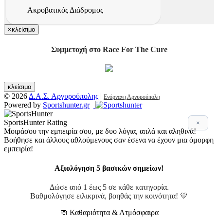
Ακροβατικός Διάδρομος
×
κλείσιμο
Συμμετοχή στο Race For The Cure
κλείσιμο
© 2026
Δ.Α.Σ. Αργυρούπολης
|
Ενόργανη Αργυρούπολη
Powered by
Sportshunter.gr
SportsHunter Rating
×
Μοιράσου την εμπειρία σου, με δυο λόγια, απλά και αληθινά!
Βοήθησε και άλλους αθλούμενους σαν έσενα να έχουν μια όμορφη
εμπειρία!
Αξιολόγηση 5 βασικών σημείων!
Δώσε από 1 έως 5 σε κάθε κατηγορία.
Βαθμολόγησε ειλικρινά, βοηθάς την κοινότητα! 💙
🧼 Καθαριότητα & Ατμόσφαιρα