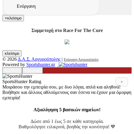
Ενόργανη
×
κλείσιμο
Συμμετοχή στο Race For The Cure
κλείσιμο
© 2026
Δ.Α.Σ. Αργυρούπολης
|
Ενόργανη Αργυρούπολη
Powered by
Sportshunter.gr
Σύνδεση
Εγγραφή
SportsHunter Rating
×
Μοιράσου την εμπειρία σου, με δυο λόγια, απλά και αληθινά!
Βοήθησε και άλλους αθλούμενους σαν έσενα να έχουν μια όμορφη
εμπειρία!
Αξιολόγηση 5 βασικών σημείων!
Δώσε από 1 έως 5 σε κάθε κατηγορία.
Βαθμολόγησε ειλικρινά, βοηθάς την κοινότητα! 💙